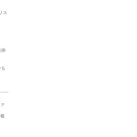
リス
売掛
かも
ファ
ど複