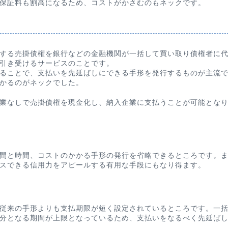
保証料も割高になるため、コストがかさむのもネックです。
する売掛債権を銀行などの金融機関が一括して買い取り債権者に
引き受けるサービスのことです。
ることで、支払いを先延ばしにできる手形を発行するものが主流
かるのがネックでした。
業なしで売掛債権を現金化し、納入企業に支払うことが可能とな
間と時間、コストのかかる手形の発行を省略できるところです。
スできる信用力をアピールする有用な手段にもなり得ます。
従来の手形よりも支払期限が短く設定されているところです。一
分となる期間が上限となっているため、支払いをなるべく先延ば