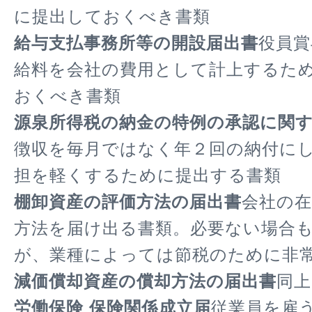
に提出しておくべき書類
給与支払事務所等の開設届出書
役員賞
給料を会社の費用として計上するた
おくべき書類
源泉所得税の納金の特例の承認に関
徴収を毎月ではなく年２回の納付に
担を軽くするために提出する書類
棚卸資産の評価方法の届出書
会社の在
方法を届け出る書類。必要ない場合
が、業種によっては節税のために非
減価償却資産の償却方法の届出書
同上
労働保険 保険関係成立届
従業員を雇