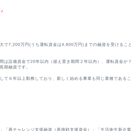
金」
7,200万円(うち運転資金は4,800万円)までの融資を受けるこ
間は設備資金で20年以内（据え置き期間２年以内）、運転資金が
長期融資です。
して６年以上勤務しており、新しく始める事業も同じ業種である
」「再チャレンジ支援融資（再挑戦支援資金）」「生活衛生新企