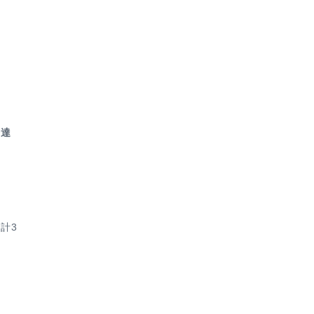
発達
計3