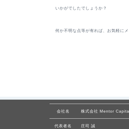
いかがでしたでしょうか？
何か不明な点等が有れば、お気軽にメ
W
OLD
会社名
株式会社 Mentor Capita
代表者名
庄司 誠