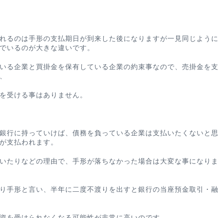
れるのは手形の支払期日が到来した後になりますが一見同じよう
でいるのが大きな違い
です。
いる企業と買掛金を保有している企業の約束事なので、売掛金を
、
を受ける事はありません。
銀行に持っていけば、債務を負っている企業は支払いたくないと
が支払われます。
いたりなどの理由で、
手形が落ちなかった場合は大変な事
になり
り手形
と言い、半年に二度不渡りを出すと銀行の当座預金取引・
資を受けられなくなる可能性が非常に高いのです。