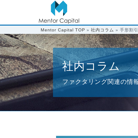
Mentor Capital TOP
»
社内コラム
»
手形割
社内コラム
ファクタリング関連の情