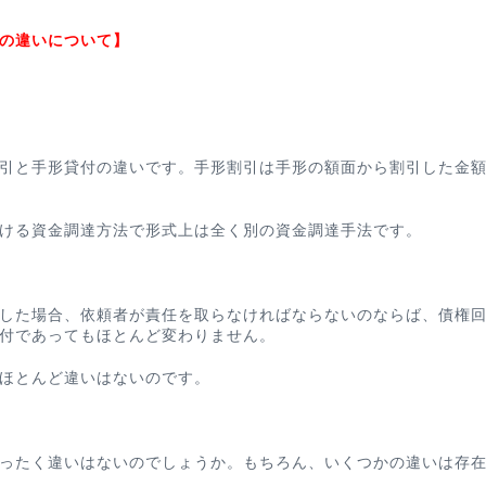
の違いについて】
引
と
手形貸付
の違い
です。手形割引は手形の額面から割引した金
ける資金調達方法で形式上は全く別の資金調達手法です。
した場合、依頼者が責任を取らなければならないのならば、債権
付であってもほとんど変わりません。
ほとんど違いはない
のです。
ったく違いはないのでしょうか。もちろん、いくつかの違いは存