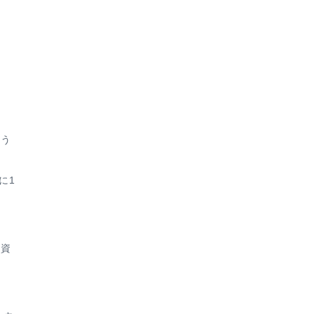
。
。
ょう
に1
。
融資