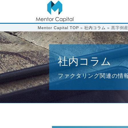
Mentor Capital TOP
»
社内コラム
»
黒字倒
社内コラム
ファクタリング関連の情