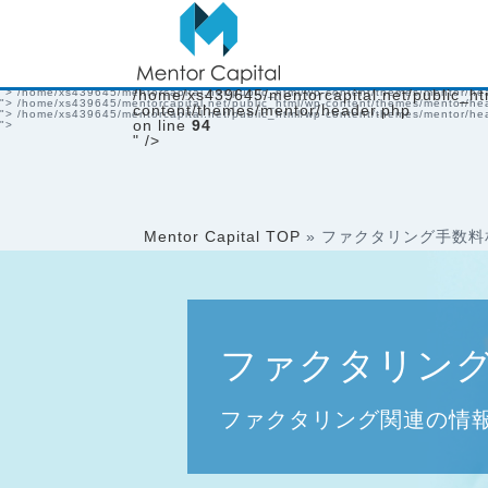
/home/xs439645/mentorcapital.net/public_html/wp-content/themes/mentor/heade
">
/home/xs439645/mentorcapital.net/public_html/wp-content/themes/mentor/he
">
/home/xs439645/mentorcapital.net/public_html/wp-content/themes/mentor/he
">
/home/xs439645/mentorcapital.net/public_html/wp-content/themes/mentor/he
">
/home/xs439645/mentorcapital.net/public_html/wp-content/themes/mentor/he
">
/home/xs439645/mentorcapital.net/public_html/wp-content/themes/mentor/he
">
/home/xs439645/mentorcapital.net/public_html/wp-content/themes/mentor/he
">
/home/xs439645/mentorcapital.net/public_html/wp-content/themes/mentor/he
">
/home/xs439645/mentorcapital.net/public_html/wp-content/themes/mentor/he
/home/xs439645/mentorcapital.net/public_ht
">
/home/xs439645/mentorcapital.net/public_html/wp-content/themes/mentor/he
content/themes/mentor/header.php
">
/home/xs439645/mentorcapital.net/public_html/wp-content/themes/mentor/he
on line
94
">
" />
Mentor Capital TOP
»
ファクタリング手数料
ファクタリン
ファクタリング関連の情