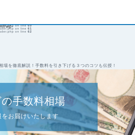
r.php on line
28
ader.php on line
52
ader.php on line
53
ader.php on line
54
ader.php on line
55
ader.php on line
56
ader.php on line
57
ader.php on line
59
ader.php on line
ml/wp-
60
ader.php on line
61
ader.php on line
62
相場を徹底解説！手数料を引き下げる３つのコツも伝授！
グの手数料相場
報をお届けいたします