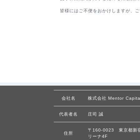
皆様にはご不便をおかけしますが、ご
W
OLD
会社名
株式会社 Mentor Capita
代表者名
庄司 誠
〒160-0023 東京都新
住所
リーナ4F