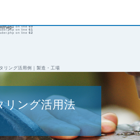
r.php on line
28
ader.php on line
52
ader.php on line
53
ader.php on line
54
ader.php on line
55
ader.php on line
56
ader.php on line
57
ader.php on line
59
ader.php on line
ml/wp-
60
ader.php on line
61
ader.php on line
62
タリング活用例｜製造・工場
タリング活用法