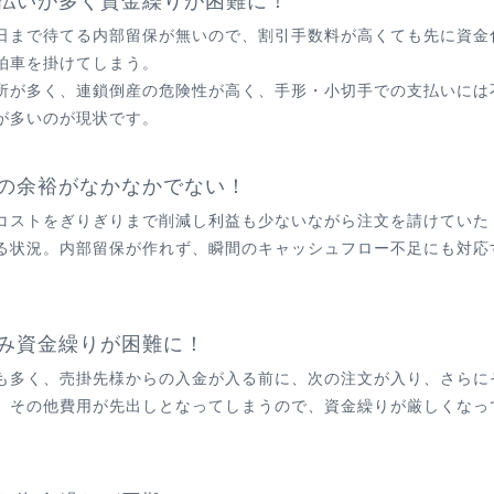
支払いが多く資金繰りが困難に！
日まで待てる内部留保が無いので、割引手数料が高くても先に資金
拍車を掛けてしまう。
所が多く、連鎖倒産の危険性が高く、手形・小切手での支払いには
が多いのが現状です。
金の余裕がなかなかでない！
コストをぎりぎりまで削減し利益も少ないながら注文を請けていた
る状況。内部留保が作れず、瞬間のキャッシュフロー不足にも対応
さみ資金繰りが困難に！
も多く、売掛先様からの入金が入る前に、次の注文が入り、さらに
、その他費用が先出しとなってしまうので、資金繰りが厳しくなっ