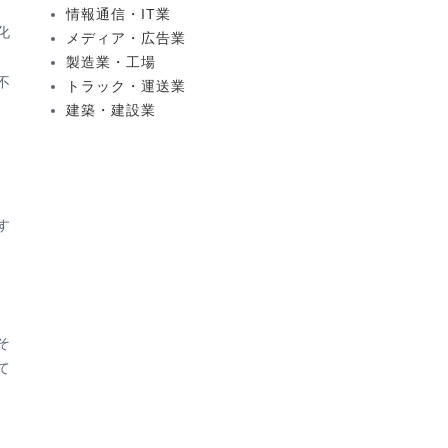
情報通信・IT業
化
メディア・広告業
製造業・工場
不
トラック・運送業
建築・建設業
す
そ
て