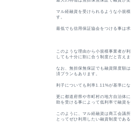
最大の特徴は
無担保無保証で融資が受
マル経融資を受けられるような小規模
す。
最低でも信用保証協会をつける事は求
このような理由から小規模事業者が利
しても十分に割に合う制度だと言えま
なお、無担保無保証でも融資限度額は最
済プランもあります。
利子についても
利率1.11%が基準
にな
更に都道府県や市町村の地方自治体に
助を受ける事によって低利率で融資を
このように、マル経融資は商工会議所
とってぜひ利用したい融資制度である