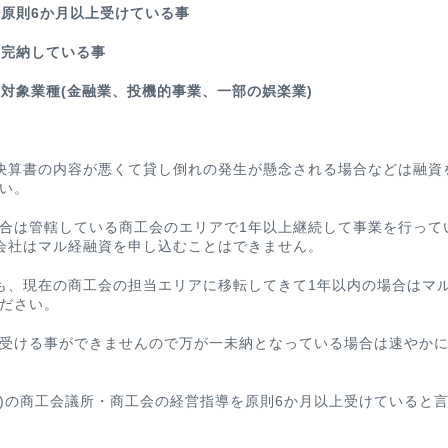
を原則6か月以上受けている事
を完納している事
い対象業種(金融業、投機的事業、一部の娯楽業)
決算書の内容が悪くて貸し倒れの発生が懸念される場合などは融資
い。
合は管轄している商工会のエリアで1年以上継続して事業を行って
会社はマル経融資を申し込むことはできません。
も、現在の商工会の担当エリアに移転してきて1年以内の場合はマ
ださい。
受ける事ができませんので万が一未納となっている場合は速やか
3)の商工会議所・商工会の経営指導を原則6か月以上受けていると